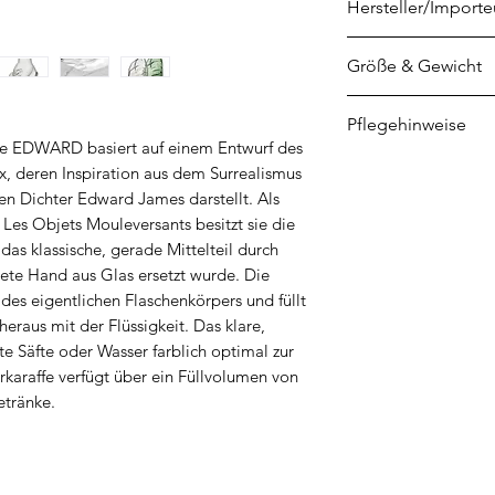
Hersteller/Importe
SERAX
Größe & Gewicht
Veldkant 21
B-2550 Kontich
Länge: 12 cm
Pflegehinweise
info@serax.com
Breite: 10,7 cm
ffe EDWARD basiert auf einem Entwurf des
Höhe: 25,5 cm
Spülmaschinengee
, deren Inspiration aus dem Surrealismus
Füllvolumen: 950 
 Dichter Edward James darstellt. Als
 Les Objets Mouleversants besitzt sie die
das klassische, gerade Mittelteil durch
ete Hand aus Glas ersetzt wurde. Die
des eigentlichen Flaschenkörpers und füllt
eraus mit der Flüssigkeit. Das klare,
te Säfte oder Wasser farblich optimal zur
rkaraffe verfügt über ein Füllvolumen von
etränke.