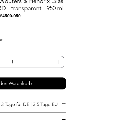
 Wouters & Hendrix Glas
 - transparent - 950 ml
824500-050
s
en
 den Warenkorb
-3 Tage für DE | 3-5 Tage EU