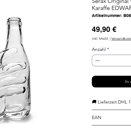
Serax Original
Karaffe EDWARD
Artikelnummer: B0
Prei
49,90 €
inkl. MwSt.
|
Versandkost
Anzahl
*
In
🚚 Lieferzeit DHL 1
EAN
5400959091176