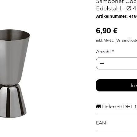
Sambonet Cock
Edelstahl - Ø 
Artikelnummer: 41
Preis
6,90 €
inkl. MwSt.
|
Versandkost
Anzahl
*
In
🚚 Lieferzeit DHL 1
EAN
8014808174025