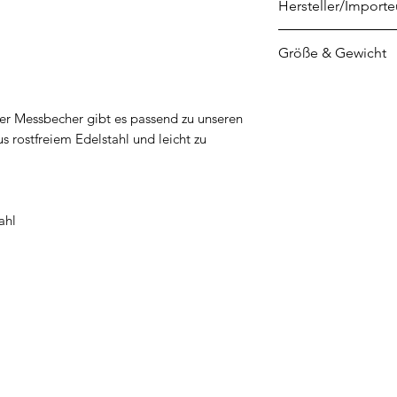
Hersteller/Importe
Rosenthal GmbH
Größe & Gewicht
Philip-Rosenthal-Pl
95100 Selb
Höhe: 7 cm
info@rosenthal.de
Durchmesser: 4 c
r Messbecher gibt es passend zu unseren
s rostfreiem Edelstahl und leicht zu
ahl