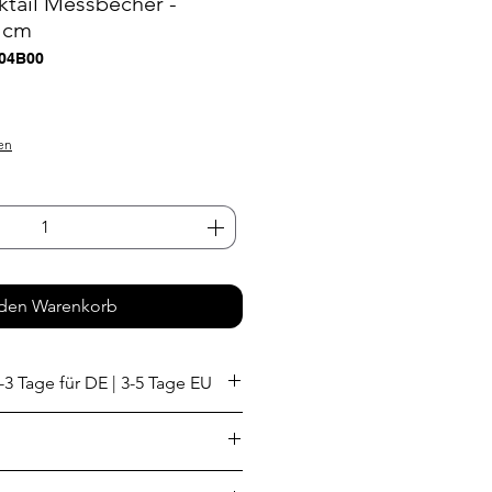
tail Messbecher -
4 cm
604B00
en
 den Warenkorb
-3 Tage für DE | 3-5 Tage EU