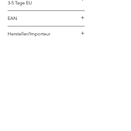
3-5 Tage EU
EAN
4012438573977
Hersteller/Importeur
Rosenthal GmbH
Philip-Rosenthal-Platz 1
95100 Selb
info@rosenthal.de
Telefon
02223 9065698
info@home-and-kitchen.de
VERTRAG WIDERRUFEN