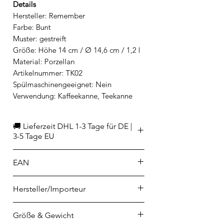
Details
Hersteller: Remember
Farbe: Bunt
Muster: gestreift
Größe: Höhe 14 cm / Ø 14,6 cm / 1,2 l
Material: Porzellan
Artikelnummer: TK02
Spülmaschinengeeignet: Nein
Verwendung: Kaffeekanne, Teekanne
🚚 Lieferzeit DHL 1-3 Tage für DE |
3-5 Tage EU
EAN
4260479650892
Hersteller/Importeur
KF Design GmbH
Größe & Gewicht
Nauenweg 42e