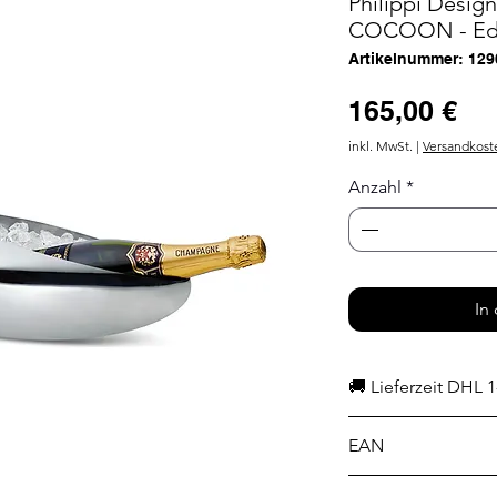
Philippi Desig
COCOON - Edel
Artikelnummer: 129
Pr
165,00 €
inkl. MwSt.
|
Versandkost
Anzahl
*
In
🚚 Lieferzeit DHL 1
EAN
4037846149095