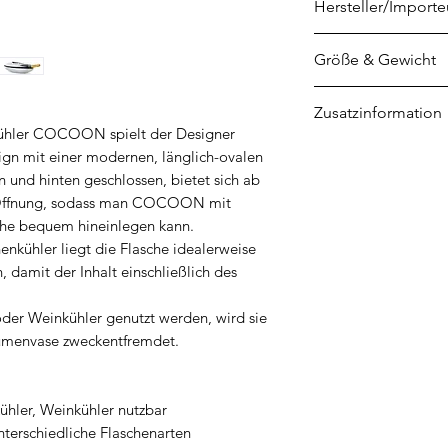
Hersteller/Importe
PHILIPPI GmbH
Größe & Gewicht
Am Redder 2
24558 Henstedt-Ul
Höhe 14 cm
Zusatzinformation
info@philippi.com
Breite 15 cm
ühler COCOON spielt der Designer
Länge 42 cm
OPTIMALE KÜHLUNG:
ign mit einer modernen, länglich-ovalen
ganze Flasche kalt
 und hinten geschlossen, bietet sich ab
Reindrücken ins Eis
e Öffnung, sodass man COCOON mit
sche bequem hineinlegen kann.
enkühler liegt die Flasche idealerweise
n, damit der Inhalt einschließlich des
der Weinkühler genutzt werden, wird sie
lumenvase zweckentfremdet.
ühler, Weinkühler nutzbar
nterschiedliche Flaschenarten