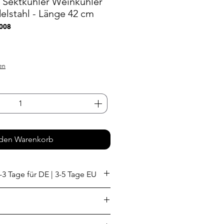
n Sektkühler Weinkühler
stahl - Länge 42 cm
008
eis
en
 den Warenkorb
-3 Tage für DE | 3-5 Tage EU