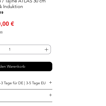
 / Tajine ATLAS 30 cm
& Induktion
19
ndardpreis
Sale-
,00 €
Preis
en
 den Warenkorb
-3 Tage für DE | 3-5 Tage EU