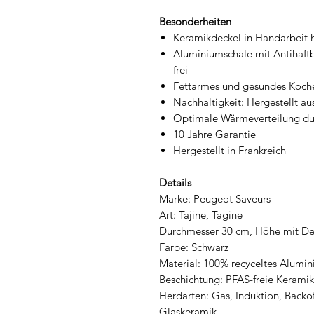
Besonderheiten
Keramikdeckel in Handarbeit h
Aluminiumschale mit Antihaftb
frei
Fettarmes und gesundes Koche
Nachhaltigkeit: Hergestellt 
Optimale Wärmeverteilung dur
10 Jahre Garantie
Hergestellt in Frankreich
Details
Marke: Peugeot Saveurs
Art: Tajine, Tagine
Durchmesser 30 cm, Höhe mit Dec
Farbe: Schwarz
Material: 100% recyceltes Alumi
Beschichtung: PFAS-freie Kerami
Herdarten: Gas, Induktion, Backof
Glaskeramik