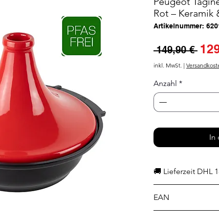
Peugeot Tagine
Rot – Keramik 
Artikelnummer: 620
Sta
129
 149,90 € 
inkl. MwSt.
|
Versandkost
Anzahl
*
In
🚚 Lieferzeit DHL 1
EAN
4006950062019