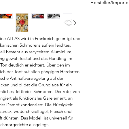
Hersteller/Importe
Peugeot Saveurs 
Industriestr. 45
48629 Metelen
kundenservice@pe
ine ATLAS wird in Frankreich gefertigt und
ikanischen Schmorens auf ein leichtes,
teil besteht aus recyceltem Aluminium,
ng gewährleistet und das Handling im
 Ton deutlich erleichtert. Über den im
sich der Topf auf allen gängigen Herdarten
sche Antihaftversiegelung auf der
acken und bildet die Grundlage für ein
liches, fettfreies Schmoren. Der rote, von
ngiert als funktionales Garelement, an
der Dampf kondensiert. Die Flüssigkeit
 zurück, wodurch Geflügel, Fleisch und
dünsten. Das Modell ist universell für
Schmorgerichte ausgelegt.