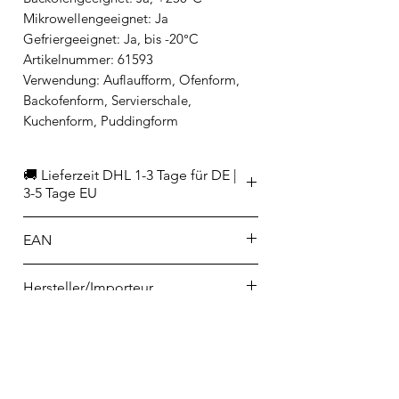
Mikrowellengeeignet: Ja
Gefriergeeignet: Ja, bis -20°C
Artikelnummer: 61593
Verwendung: Auflaufform, Ofenform,
Backofenform, Servierschale,
Kuchenform, Puddingform
🚚 Lieferzeit DHL 1-3 Tage für DE |
3-5 Tage EU
EAN
4006950061593
Hersteller/Importeur
Peugeot Saveurs Deutschland
Zusatzinformation
GmbH
Industriestr. 45
Spülmaschinengeeignet
48629 Metelen
Mikrowellengeeignet