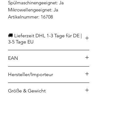
Spülmaschinengeeignet: Ja
Mikrowellengeeignet: Ja
Artikelnummer: 16708
🚚 Lieferzeit DHL 1-3 Tage für DE |
3-5 Tage EU
EAN
8719323525221
Hersteller/Importeur
CNB Enterprises B.V.
Größe & Gewicht
Marterkoog 4
NL-1822 BK Alkmaar
Füllmenge: 1000 ml
info@cnboriental.com
Größe: Ø 21 cm, Höhe 7,8 cm