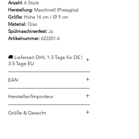
Anzahl:
6 Stück
Herstellung:
Maschinell (Pressglas)
Größe:
Höhe 16 cm / Ø 9 cm
Material:
Glas
Spülmaschinenfest:
Ja
Artikelnummer:
622201-6
🚚 Lieferzeit DHL 1-3 Tage für DE |
3-5 Tage EU
EAN
3232870095139
Hersteller/Importeur
La Rochère
Größe & Gewicht
4 rue de la Verrerie
F-70210 PASSAVANT LA ROCHERE
Höhe: 16 cm
contact@larochere.net
Durchmesser: 9 cm