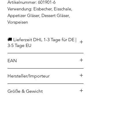
Artikelnummer: 601901-6
Verwendung: Eisbecher, Eisschale,
Appetizer Gläser, Dessert Gläser,
Vorspeisen
🚚 Lieferzeit DHL 1-3 Tage für DE |
3-5 Tage EU
EAN
3232870160196
Hersteller/Importeur
La Rochère
Größe & Gewicht
4 rue de la Verrerie
F-70210 PASSAVANT LA ROCHERE
Höhe 12 cm
contact@larochere.net
Durchmesser Ø 9,5 cm