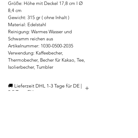
Größe: Höhe mit Deckel 17,8 cm I Ø
8,4 cm
Gewicht: 315 gr ( ohne Inhalt )
Material: Edelstahl
Reinigung: Warmes Wasser und
Schwamm reichen aus
Artikelnummer: 1030-0500-2035
Verwendung: Kaffeebecher,
Thermobecher, Becher für Kakao, Tee,
Isolierbecher, Tumbler
🚚 Lieferzeit DHL 1-3 Tage für DE |
3-5 Tage EU
EAN
4260539354197
Hersteller/Importeur
FLSK Products GmbH