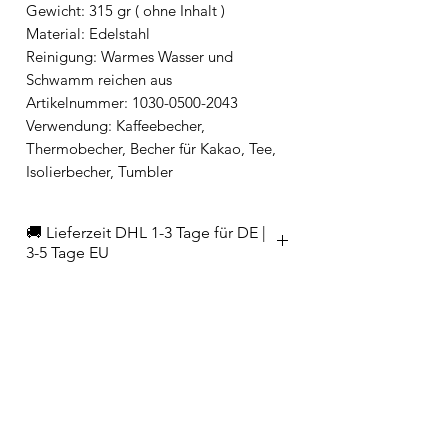
Gewicht: 315 gr ( ohne Inhalt )
Material: Edelstahl
Reinigung: Warmes Wasser und
Schwamm reichen aus
Artikelnummer: 1030-0500-2043
Verwendung: Kaffeebecher,
Thermobecher, Becher für Kakao, Tee,
Isolierbecher, Tumbler
🚚 Lieferzeit DHL 1-3 Tage für DE |
3-5 Tage EU
EAN
4260539358201
Hersteller/Importeur
FLSK Products GmbH
Größe & Gewicht
Gmunder Straße 35 A
81379 München