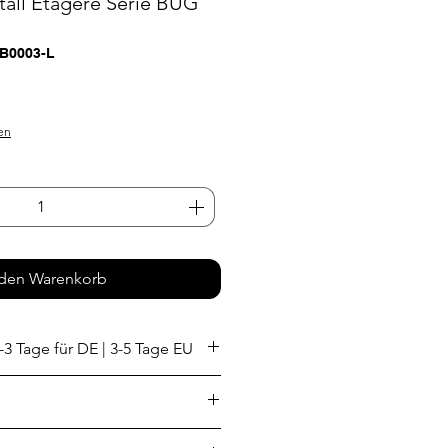
all Etagere Serie BUG
-B0003-L
s
en
 den Warenkorb
-3 Tage für DE | 3-5 Tage EU