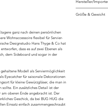
Hersteller/Importe
House of Home
Größe & Gewicht
Spaarpot Oost 12
5667 KT Geldrop
Höhe: 27 cm
Niederlande
Durchmesser: 28,3
tagere ganz nach deinen persönlichen
info@houseofhom
e Wohnaccessoire flexibel für Servier-
nische Designstudio Hans Thyge & Co hat
 entworfen, dass es auf zwei Ebenen als
isch, dem Sideboard und sogar in der
 gehaltene Modell als Serviermöglichkeit
 als Eyecatcher für saisonale Dekorationen
gsort für kleine Gewürzgläser, die man in
sollte. Ein zusätzliches Detail ist der
r am oberen Ende angebracht ist. Der
werkliches Geschick, da bei BUG HUG die
ellen Einsatz einfach zusammengeschraubt