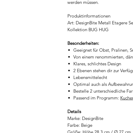
werden müssen.
Produktinformationen
Art: DesignBite Metall Etagere 
Kollektion BUG HUG
Besonderheiten:
Geeignet für Obst, Pralinen,
Von einem renommierten, dän
Klares, schlichtes Design
2 Ebenen stehen dir zur Verfü
Lebensmittelecht
Optimal auch als Aufbewahrun
Bestelle 2 unterschiedliche F
Passend im Programm:
Kuche
Details
Marke: DesignBite
Farbe: Beige
Größe: Höhe 28,3 cm / Ø 27 cm