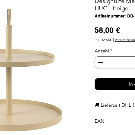
DesignBite Met
HUG - beige
Artikelnummer: DB
Prei
58,00 €
inkl. MwSt.
|
Versandkost
Anzahl
*
In
🚚 Lieferzeit DHL 1
EAN
4713302850087