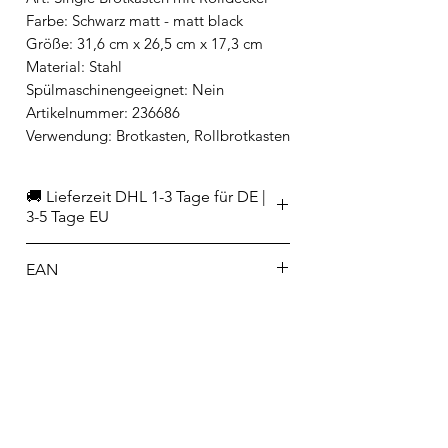
Farbe: Schwarz matt - matt black
Größe: 31,6 cm x 26,5 cm x 17,3 cm
Material: Stahl
Spülmaschinengeeignet: Nein
Artikelnummer: 236686
Verwendung: Brotkasten, Rollbrotkasten
🚚 Lieferzeit DHL 1-3 Tage für DE |
3-5 Tage EU
EAN
8710755236686
Hersteller/Importeur
Brabantia International bv
Leenderweg 182
5555 CJ Valkenswaard
Niederlande