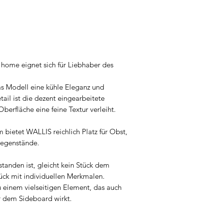
Rue de l’Industrie 
B-1400 Nivelles
info@behome.eu
home eignet sich für Liebhaber des
as Modell eine kühle Eleganz und
ail ist die dezent eingearbeitete
Oberfläche eine feine Textur verleiht.
bietet WALLIS reichlich Platz für Obst,
Gegenstände.
tanden ist, gleicht kein Stück dem
tück mit individuellen Merkmalen.
einem vielseitigen Element, das auch
r dem Sideboard wirkt.