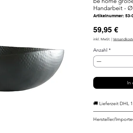
be home große
Handarbeit - Ø
Artikelnummer: 53-
Prei
59,95 €
inkl. MwSt.
|
Versandkost
Anzahl
*
In
🚚 Lieferzeit DHL 1
Hersteller/Importe
Be Home Europe 