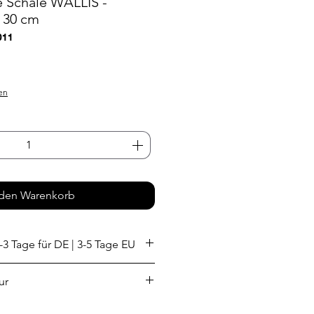
 Schale WALLIS -
 30 cm
011
s
en
 den Warenkorb
-3 Tage für DE | 3-5 Tage EU
ur
SA