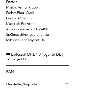
Details
Marke: Arthur Krupp
Farbe: Blau, Weiß
Größe: Ø 16 cm
Material: Porzellan
Artikelnummer: 67372-A80
Spülmaschinengeeignet: Ja
Mikrowellengeeignet: Ja
🚚 Lieferzeit DHL 1-3 Tage für DE |
3-5 Tage EU
EAN
8014808619618
Hersteller/Importeur
Rosenthal GmbH
Philip-Rosenthal-Platz 1
95100 Selb