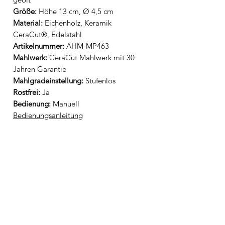
Größe:
Höhe 13 cm, Ø 4,5 cm
Material:
Eichenholz, Keramik
CeraCut®, Edelstahl
Artikelnummer:
AHM-MP463
Mahlwerk:
CeraCut Mahlwerk mit 30
Jahren Garantie
Mahlgradeinstellung:
Stufenlos
Rostfrei:
Ja
Bedienung:
Manuell
Bedienungsanleitung
🚚 Lieferzeit DHL 1-3 Tage für DE |
3-5 Tage EU
EAN
4037571394722
Hersteller/Importeur