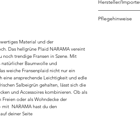
Hersteller/Importe
HERMANN BIEDER
Pflegehinweise
Biederlackstr. 21
48268 Greven
Prof. Trockenreini
info@biederlack.d
Spezieller Schonw
hwertiges Material und der
Nicht bleichen
och. Das hellgrüne Plaid NARAMA vereint
Nicht bügeln
zu noch trendige Fransen in Szene.
Mit
Nicht im Wäschetr
 natürlicher Baumwolle und
das weiche Fransenplaid nicht nur ein
 eine ansprechende Leichtigkeit und edle
ischen Salbeigrün gehalten, lässt sich die
cken und Accessoires kombinieren.
Ob als
 Freien oder als Wohndecke der
l – mit NARAMA hast du den
auf deiner Seite