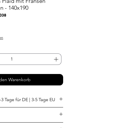
 Plaid mit Fransen
 - 140x190
038
s
en
 den Warenkorb
-3 Tage für DE | 3-5 Tage EU