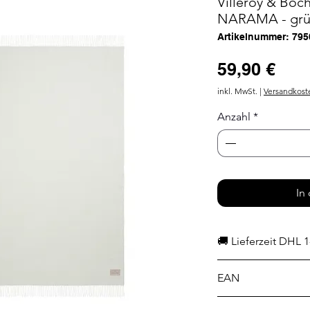
Villeroy & Boch
NARAMA - grün
Artikelnummer: 795
Prei
59,90 €
inkl. MwSt.
|
Versandkost
Anzahl
*
In
🚚 Lieferzeit DHL 1
EAN
4000141795038