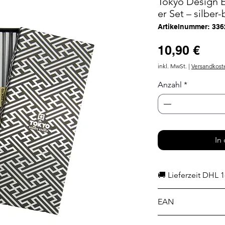
Tokyo Design E
er Set – silber
Artikelnummer: 336
Prei
10,90 €
inkl. MwSt.
|
Versandkost
Anzahl
*
In
🚚 Lieferzeit DHL 1
EAN
8721041612176