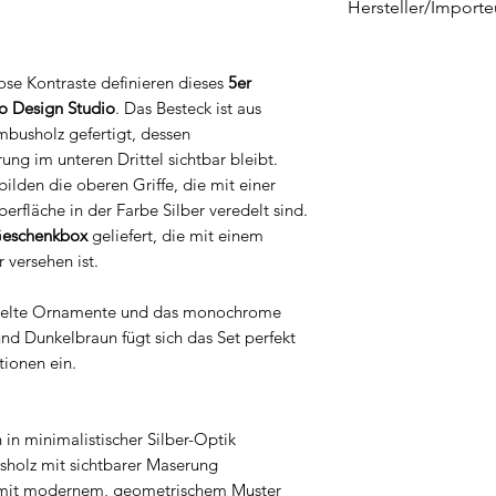
Hersteller/Importe
CNB Enterprises B.
Marterkoog 4
ose Kontraste definieren dieses
5er
NL-1822 BK Alkma
o Design Studio
. Das Besteck ist aus
info@cnboriental
busholz gefertigt, dessen
ung im unteren Drittel sichtbar bleibt.
lden die oberen Griffe, die mit einer
erfläche in der Farbe Silber veredelt sind.
Geschenkbox
geliefert, die mit einem
versehen ist.
örkelte Ornamente und das monochrome
nd Dunkelbraun fügt sich das Set perfekt
tionen ein.
 in minimalistischer Silber-Optik
holz mit sichtbarer Maserung
mit modernem, geometrischem Muster