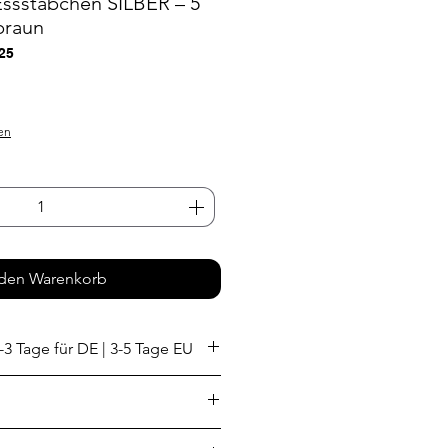
ssstäbchen SILBER – 5
-braun
25
s
en
 den Warenkorb
-3 Tage für DE | 3-5 Tage EU