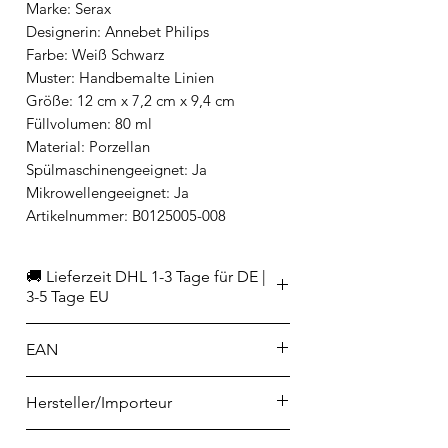
Marke: Serax
Designerin: Annebet Philips
Farbe: Weiß Schwarz
Muster: Handbemalte Linien
Größe: 12 cm x 7,2 cm x 9,4 cm
Füllvolumen: 80 ml
Material: Porzellan
Spülmaschinengeeignet: Ja
Mikrowellengeeignet: Ja
Artikelnummer: B0125005-008
🚚 Lieferzeit DHL 1-3 Tage für DE |
3-5 Tage EU
EAN
5400959140805
Hersteller/Importeur
SERAX