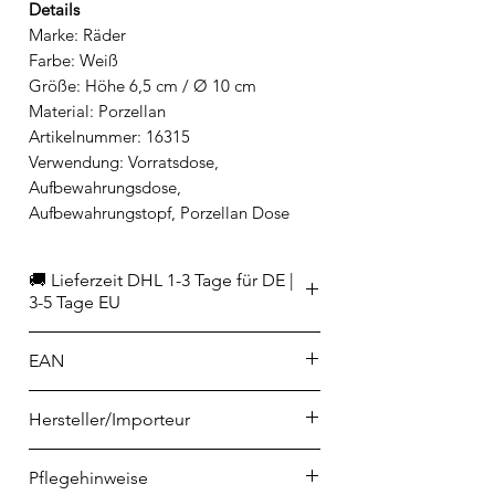
Details
Marke: Räder
Farbe: Weiß
Größe: Höhe 6,5 cm / Ø 10 cm
Material: Porzellan
Artikelnummer: 16315
Verwendung: Vorratsdose,
Aufbewahrungsdose,
Aufbewahrungstopf, Porzellan Dose
🚚 Lieferzeit DHL 1-3 Tage für DE |
3-5 Tage EU
EAN
4045289163158
Hersteller/Importeur
räder GmbH
Pflegehinweise
Kornharpener Straße 126