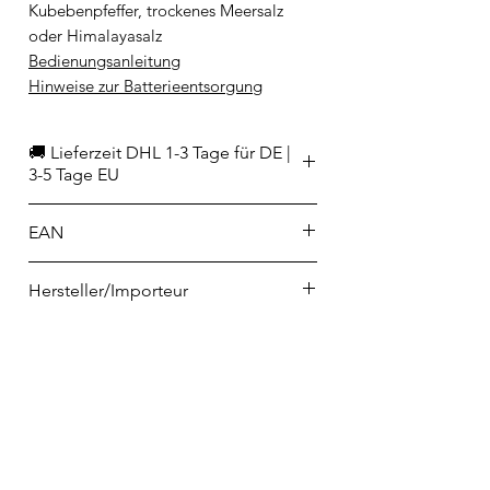
Kubebenpfeffer, trockenes Meersalz
oder Himalayasalz
Bedienungsanleitung
Hinweise zur Batterieentsorgung
🚚 Lieferzeit DHL 1-3 Tage für DE |
3-5 Tage EU
EAN
4037571321520
Hersteller/Importeur
AdHoc Entwicklung und Vertrieb
Größe & Gewicht
GmbH
Im Pfeifferswörth 16
Höhe: 20,0 cm
D-68167 Mannheim
Durchmesser: 6,5 cm
info@adhoc-design.de