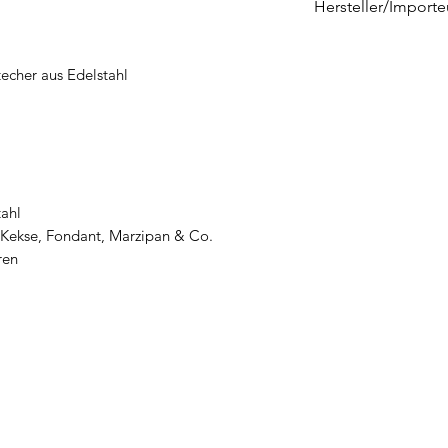
Hersteller/Importe
Rosenthal GmbH
Philip-Rosenthal-Pl
echer aus Edelstahl
95100 Selb
info@rosenthal.de
tahl
, Kekse, Fondant, Marzipan & Co.
ren