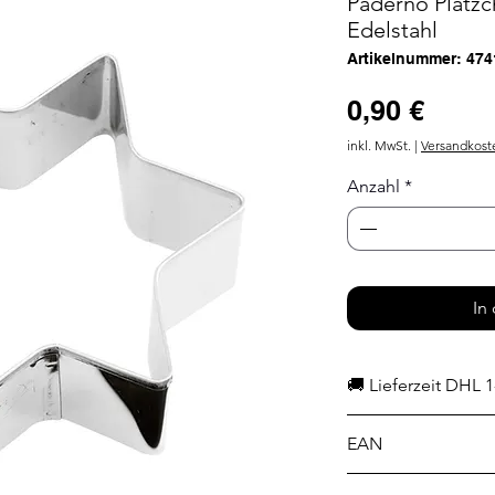
Paderno Plätz
Edelstahl
Artikelnummer: 474
Preis
0,90 €
inkl. MwSt.
|
Versandkost
Anzahl
*
In
🚚 Lieferzeit DHL 1
EAN
8014808828737