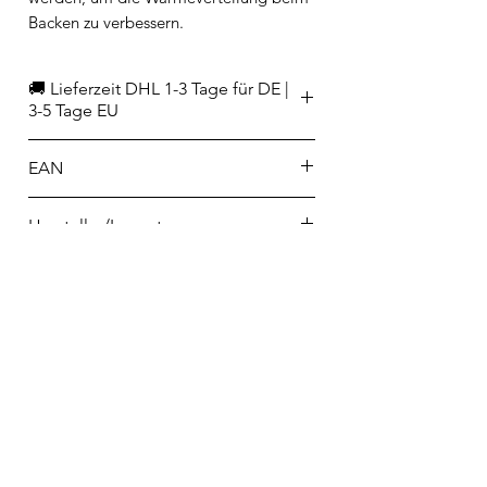
Backen zu verbessern.
🚚 Lieferzeit DHL 1-3 Tage für DE |
3-5 Tage EU
EAN
8014808036118
Hersteller/Importeur
Rosenthal GmbH
Philip-Rosenthal-Platz 1
95100 Selb
info@rosenthal.de
Telefon
02223 9065698