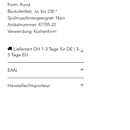
Form: Rund
Backofenfest: Ja, bis 230 °
Spülmaschinengeeignet: Nein
Artikelnummer: 47705-22
Verwendung: Kuchenform
🚚 Lieferzeit DH 1-3 Tage für DE | 3-
5 Tage EU
EAN
8014808734038
Hersteller/Importeur
Rosenthal GmbH
Philip-Rosenthal-Platz 1
95100 Selb
info@rosenthal.de