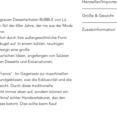
Hersteller/Importe
La Rochère
Größe & Gewicht
4 rue de la Verrerie
 grauen Dessertschalen BUBBLE von La
F-70210 PASSAVA
 Stil der 60er Jahre, der nie aus der Mode
Höhe: 9 cm
Zusatzinformation
contact@larochere
or.
Durchmesser: 12 
fort durch ihre außergewöhnliche Form
Fassungsvermögen
Mundgeblasenes G
kugel auf. In einem kühlen, rauchigen
Design eine große
inarischen Ideen, angefangen von Salaten
en Desserts und Eisvariationen.
 France". Im Gegensatz zur maschinellen
undgeblasen, was die Exklusivität und die
eicht. Durch diese traditionelle
icht immer eben auf, sondern können ein
erkmal echter Handwerkskunst, das den
ses betont. Dies sollte beim Kauf