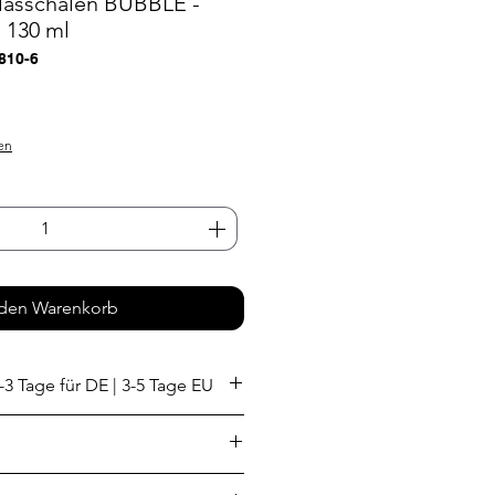
lasschalen BUBBLE -
- 130 ml
810-6
s
en
 den Warenkorb
-3 Tage für DE | 3-5 Tage EU