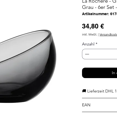
La Rochere - G
Grau - 6er Set 
Artikelnummer: 617
Prei
34,80 €
inkl. MwSt.
|
Versandkost
Anzahl
*
In
🚚 Lieferzeit DHL 1
EAN
3232871061782