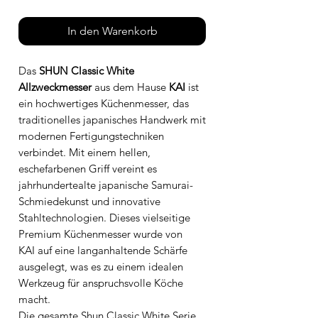
In den Warenkorb
Das
SHUN Classic White
Allzweckmesser
aus dem Hause
KAI
ist
ein hochwertiges
Küchenmesser
, das
traditionelles japanisches Handwerk mit
modernen Fertigungstechniken
verbindet. Mit einem hellen,
eschefarbenen Griff vereint es
jahrhundertealte
japanische Samurai-
Schmiedekunst
und innovative
Stahltechnologien. Dieses vielseitige
Premium Küchenmesser
wurde von
KAI auf eine langanhaltende Schärfe
ausgelegt, was es zu einem idealen
Werkzeug für anspruchsvolle Köche
macht.
Die gesamte
Shun Classic White Serie