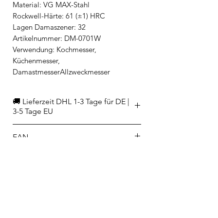
Material: VG MAX-Stahl
Rockwell-Härte: 61 (±1) HRC
Lagen Damaszener: 32
Artikelnummer: DM-0701W
Verwendung: Kochmesser,
Küchenmesser,
DamastmesserAllzweckmesser
🚚 Lieferzeit DHL 1-3 Tage für DE |
3-5 Tage EU
EAN
4901601190472
Hersteller/Importeur
KAI Europe GmbH
Größe & Gewicht
Kottendorfer Str. 5
42697 Solingen
Klingenlänge: 15 cm
Sicherheitshinweise
info@kai-europe.com