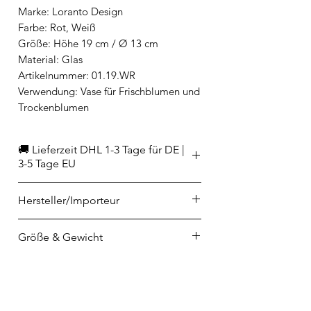
Marke: Loranto Design
Farbe: Rot, Weiß
Größe: Höhe 19 cm / Ø 13 cm
Material: Glas
Artikelnummer: 01.19.WR
Verwendung: Vase für Frischblumen und
Trockenblumen
🚚 Lieferzeit DHL 1-3 Tage für DE |
3-5 Tage EU
Hersteller/Importeur
Loranto B.V.
Größe & Gewicht
Tinsteden 4F
NL-7547 TG Enschede
Höhe: 19 cm
info@loranto.com
Durchmesser: 13 cm