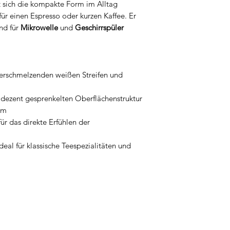
t sich die kompakte Form im Alltag
 für einen Espresso oder kurzen Kaffee. Er
und für
Mikrowelle
und
Geschirrspüler
verschmelzenden weißen Streifen und
r dezent gesprenkelten Oberflächenstruktur
rm
r das direkte Erfühlen der
al für klassische Teespezialitäten und