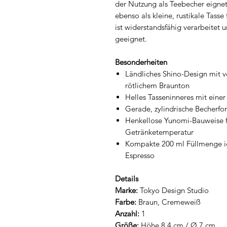
der Nutzung als Teebecher eigne
ebenso als kleine, rustikale Tasse
ist widerstandsfähig verarbeitet 
geeignet.
Besonderheiten
Ländliches Shino-Design mit 
rötlichem Braunton
Helles Tasseninneres mit eine
Gerade, zylindrische Becherfo
Henkellose Yunomi-Bauweise fü
Getränketemperatur
Kompakte 200 ml Füllmenge ide
Espresso
Details
Marke:
Tokyo Design Studio
Farbe:
Braun, Cremeweiß
Anzahl:
1
Größe:
Höhe 8,4 cm / Ø 7 cm