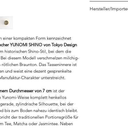
8719323504554
Hersteller/Importe
CNB Enterprises B.
Marterkoog 4
NL-1822 BK Alkma
k in einer kompakten Form kennzeichnet
info@cnboriental
echer YUNOMI SHINO von Tokyo Design
m historischen Shino-Stil, bei dem die
 Bei diesem Modell verschmelzen milchig-
 rötlichen Braunton. Das Tasseninnere ist
ten und weist eine dezent gesprenkelte
Manufaktur-Charakter unterstreicht.
inem Durchmesser von 7 cm
ist der
en Yunomi-Weise komplett henkellos
 gerade, zylindrische Silhouette, bei der
 bis zum Boden nahezu identisch bleibt.
richt der traditionellen Portionsgröße für
m Tee, Matcha oder Jasmintee. Neben