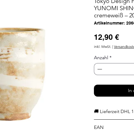
Tokyo Design P
YUNOMI SHINO 
cremeweiß – 2
Artikelnummer: 206
Prei
12,90 €
inkl. MwSt.
|
Versandkost
Anzahl
*
In
🚚 Lieferzeit DHL 1
EAN