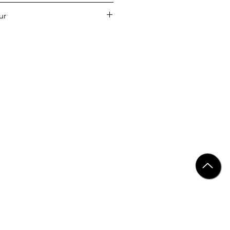
ur
V.
ar
.com