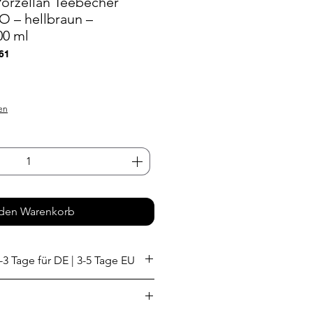
orzellan Teebecher
– hellbraun –
00 ml
61
s
en
 den Warenkorb
-3 Tage für DE | 3-5 Tage EU