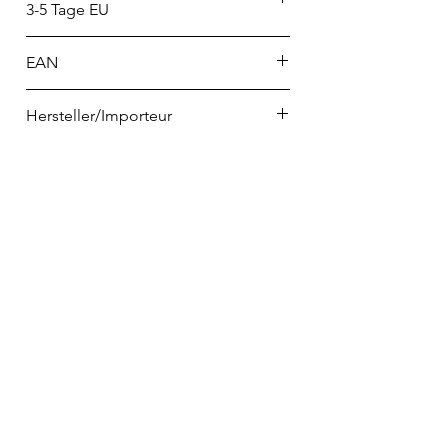
3-5 Tage EU
EAN
8721041615221
Hersteller/Importeur
CNB Enterprises B.V.
Marterkoog 4
NL-1822 BK Alkmaar
info@cnboriental.com
Telefon
02223 9065698
info@home-and-kitchen.de
VERTRAG WIDERRUFEN