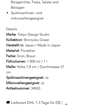
Reisgerichte, Pasta, Salate und
Beilagen
Spülmaschinen- und
mikrowellengeeignet
Details
Marke
: Tokyo Design Studio
Kollektion:
Shinryoku Green
Herstellt in:
Japan / Made in Japan
Material:
Porzellan
Farbe:
Grün, Braun
Füllvolumen:
1.000 ml / 1 l
Maße:
Höhe 7,8 cm / Durchmesser 21
cm
Spülmaschinengeeignet:
Ja
Mikrowellengeeignet:
Ja
Artikelnummer:
34065
🚚 Lieferzeit DHL 1-3 Tage für DE |