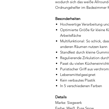
wodurch sich das weiße Allround-
Ordnungshelfer im Badezimmer für
Besonderheiten
Hochwertige Verarbeitung und
Optimierte Größe für kleine K
Arbeitsfläche
Multifunktional: So schick, das
anderen Räumen nutzen kann
Standfest durch kleine Gumm
Regulierende Zirkulation durc
Passt du vielen Kücheneinrich
Puristischer Griff aus verchro
Lebensmittelgeeignet
Kein verbautes Plastik
In 5 verschiedenen Farben
Details
Marke: Siegwerk
Farbe: Weiß, Pure Snow