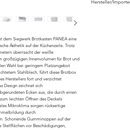
Hersteller/Importe
SIEGWERK by Bed
Goethestraße 38
D-59755 Arnsberg
Deutschland
iht dem Siegwerk Brotkasten PANEA eine
shop@siegwerk-e
che Ästhetik auf der Küchenzeile. Trotz
metern überrascht der weiße
m großzügigen Innenvolumen für Brot und
alen Wahl bei geringem Platzangebot
ichtetem Stahlblech, führt diese Brotbox
s Herstellers fort und verzichtet
as Design zeichnet sich
bgerundeten Ecken aus, die durch einen
zum leichten Öffnen des Deckels
ales Mikroklima sorgen rückseitige
immelbildung durch
dern. Schonende Gumminoppen auf der
 Stellflächen vor Beschädigungen,