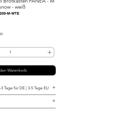
ll Brotkasten PANEA - M
 snow - weiß
-200-M-WTE
s
en
 den Warenkorb
-3 Tage für DE | 3-5 Tage EU