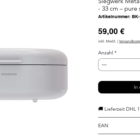
Siegwerk Meta
- 33 cm – pure
Artikelnummer: BK
Prei
59,00 €
inkl. MwSt.
|
Versandkost
Anzahl
*
In
🚚 Lieferzeit DHL 1
EAN
4262510271752