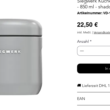
Siegwerk Küch
- 850 ml - shad
Artikelnummer: VD
Prei
22,50 €
inkl. MwSt.
|
Versandkost
Anzahl
*
In
🚚 Lieferzeit DHL 1
EAN
4262510270267