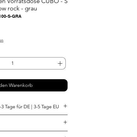
en Vorratsdose CUBO - S
ow rock - grau
-100-S-GRA
s
en
 den Warenkorb
-3 Tage für DE | 3-5 Tage EU