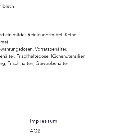
hlblech
und ein mildes Reinigungsmittel. Keine
mme)
wahrungsdosen, Vorratsbehälter,
älter, Frischhaltedose, Küchenutensilien,
g, Frisch halten, Gewürzbehälter
Impressum
​AGB