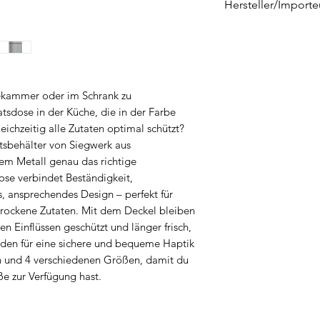
Hersteller/Importe
SIEGWERK by Bed
Goethestraße 38
D-59755 Arnsberg
Deutschland
sekammer oder im Schrank zu
shop@siegwerk-e
atsdose in der Küche, die in der Farbe
eichzeitig alle Zutaten optimal schützt?
tsbehälter von Siegwerk aus
em Metall genau das richtige
se verbindet Beständigkeit,
es, ansprechendes Design – perfekt für
trockene Zutaten. Mit dem Deckel bleiben
en Einflüssen geschützt und länger frisch,
lden für eine sichere und bequeme Haptik
n und 4 verschiedenen Größen, damit du
e zur Verfügung hast.