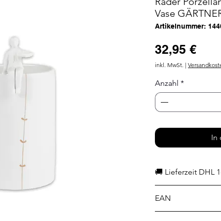
Räder Porzella
Vase GÄRTNER
Artikelnummer: 144
Prei
32,95 €
inkl. MwSt.
|
Versandkost
Anzahl
*
In
🚚 Lieferzeit DHL 1
EAN
4045289144041