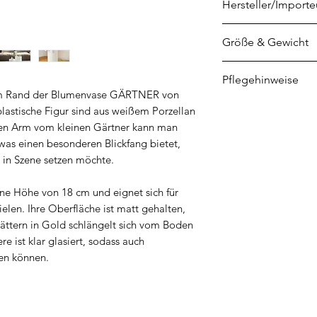
Hersteller/Importe
räder GmbH
Größe & Gewicht
Kornharpener Stra
44791 Bochum
Höhe: 18 cm
Pflegehinweise
www.raeder.de
Durchmesser: 10 
 dem Rand der Blumenvase GÄRTNER von
info@raeder.de
Für eine lange Hal
plastische Figur sind aus weißem Porzellan
Telefon: 0234 9598
Reinigung von Ha
ten Arm vom kleinen Gärtner kann man
Reinigungsmittel 
 was einen besonderen Blickfang bietet,
Schwamm, um Farb
 in Szene setzen möchte.
Oberfläche zu ver
eine Höhe von 18 cm und eignet sich für
elen. Ihre Oberfläche ist matt gehalten,
lättern in Gold schlängelt sich vom Boden
e ist klar glasiert, sodass auch
den können.