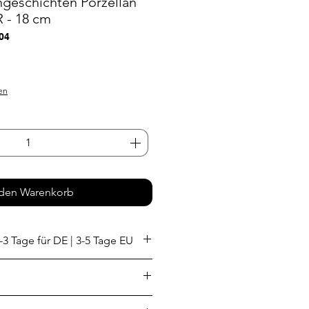
ngeschichten Porzellan
 - 18 cm
04
s
en
 den Warenkorb
-3 Tage für DE | 3-5 Tage EU