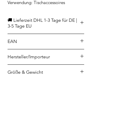
Verwendung: Tischaccessoires
🚚 Lieferzeit DHL 1-3 Tage für DE |
3-5 Tage EU
EAN
4037846125068
Hersteller/Importeur
PHILIPPI GmbH
Größe & Gewicht
Am Redder 2
24558 Henstedt-Ulzburg
Durchmesser 6 cm
info@philippi.com