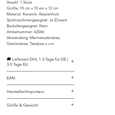
Anzahl: 1 Stück
Größe: 10 cm x 10 xm x 12 cm
Material: Keramik, Akazienholz
Spülmaschinengeeignet: Ja (Dosen)
Backofengeeignet: Nein
Artikelnummer: 62066
Verwendung: Marmeladendose,
Gewürzdose, Teedose u.v.m.
🚚 Lieferzeit DHL 1-3 Tage für DE |
3-5 Tage EU
EAN
9314689874434
Hersteller/Importeur
Ladelle GmbH
Größe & Gewicht
als Agent für und im Auftrag der
Ladelle International Pty Ltd
Höhe: 12 cm