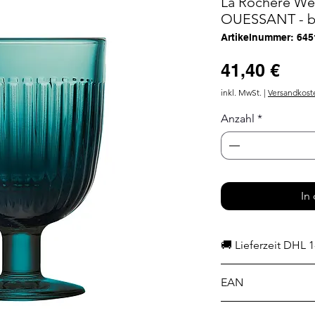
La Rochere Wei
OUESSANT - bl
Artikelnummer: 645
Prei
41,40 €
inkl. MwSt.
|
Versandkost
Anzahl
*
In
🚚 Lieferzeit DHL 1
EAN
3232870363634