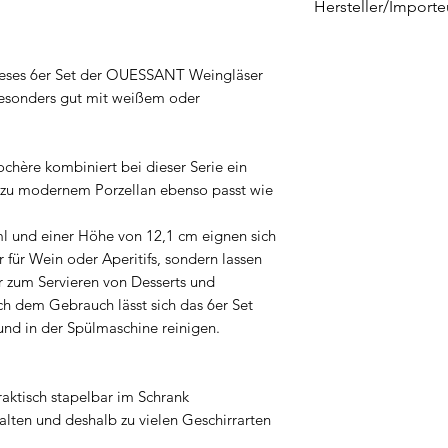
Hersteller/Importe
La Rochère
4 rue de la Verrerie
dieses 6er Set der OUESSANT Weingläser
F-70210 PASSAVA
besonders gut mit weißem oder
contact@larochere
chère kombiniert bei dieser Serie ein
as zu modernem Porzellan ebenso passt wie
l und einer Höhe von 12,1 cm eignen sich
r für Wein oder Aperitifs, sondern lassen
r zum Servieren von Desserts und
h dem Gebrauch lässt sich das 6er Set
und in der Spülmaschine reinigen.
aktisch stapelbar im Schrank
alten und deshalb zu vielen Geschirrarten