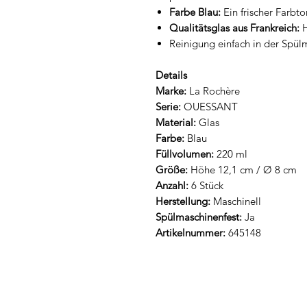
Farbe Blau:
Ein frischer Farbto
Qualitätsglas aus Frankreich:
H
Reinigung einfach in der Spül
Details
Marke:
La Rochère
Serie:
OUESSANT
Material:
Glas
Farbe:
Blau
Füllvolumen:
220 ml
Größe:
Höhe 12,1 cm
/ Ø 8 cm
Anzahl:
6 Stück
Herstellung:
Maschinell
Spülmaschinenfest:
Ja
Artikelnummer:
645148