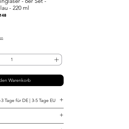
ngläser - 6er Set -
au - 220 ml
148
s
en
 den Warenkorb
-3 Tage für DE | 3-5 Tage EU