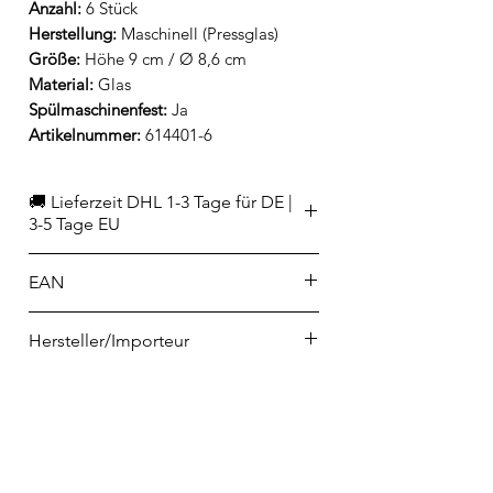
Anzahl:
6 Stück
Herstellung:
Maschinell (Pressglas)
Größe:
Höhe 9 cm / Ø 8,6 cm
Material:
Glas
Spülmaschinenfest:
Ja
Artikelnummer:
614401-6
🚚 Lieferzeit DHL 1-3 Tage für DE |
3-5 Tage EU
EAN
3232870257209
Hersteller/Importeur
La Rochère
4 rue de la Verrerie
F-70210 PASSAVANT LA ROCHERE
contact@larochere.net