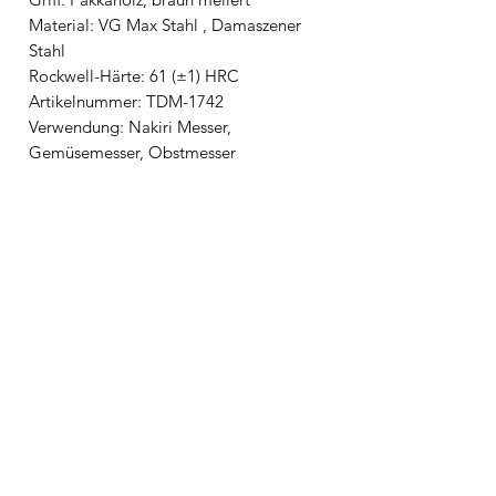
Material: VG Max Stahl , Damaszener
Stahl
Rockwell-Härte: 61 (±1) HRC
Artikelnummer: TDM-1742
Verwendung: Nakiri Messer,
Gemüsemesser, Obstmesser
🚚 Lieferzeit DHL 1-3 Tage für DE |
3-5 Tage EU
EAN
4901601329391
Hersteller/Importeur
KAI Europe GmbH
Größe & Gewicht
Kottendorfer Str. 5
42697 Solingen
Klingenlänge: 14 cm
Sicherheitshinweise
info@kai-europe.com
Grifflänge: 12 cm