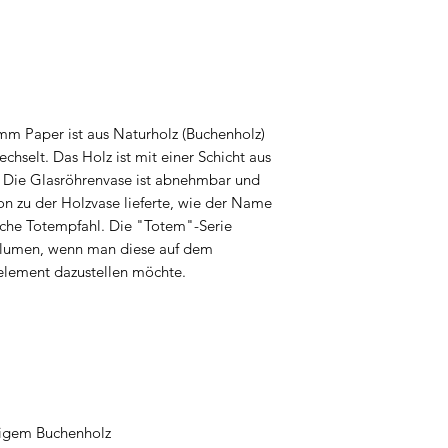
ua Principal 19
2500-633 Guisado
Portugal
m Paper ist aus Naturholz (Buchenholz)
chselt. Das Holz ist mit einer Schicht aus
 Die Glasröhrenvase ist abnehmbar und
on zu der Holzvase lieferte, wie der Name
ische Totempfahl. Die "Totem"-Serie
e Blumen, wenn man diese auf dem
oelement dazustellen möchte.
tigem Buchenholz