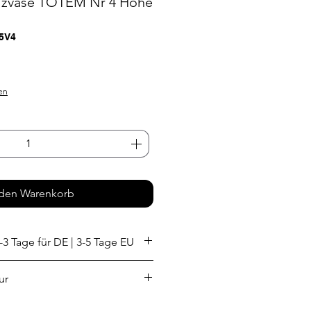
lzvase TOTEM Nr 4 Höhe
5V4
s
en
 den Warenkorb
-3 Tage für DE | 3-5 Tage EU
ur