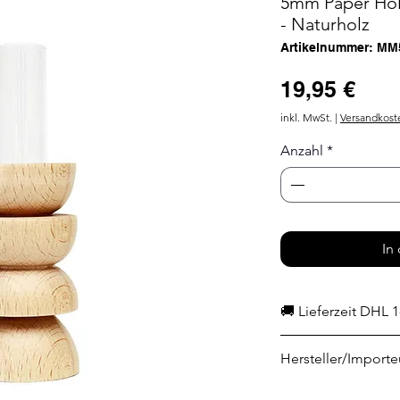
5mm Paper Ho
- Naturholz
Artikelnummer: MM
Prei
19,95 €
inkl. MwSt.
|
Versandkost
Anzahl
*
In
🚚 Lieferzeit DHL 1
Hersteller/Importe
Suzan Claesen