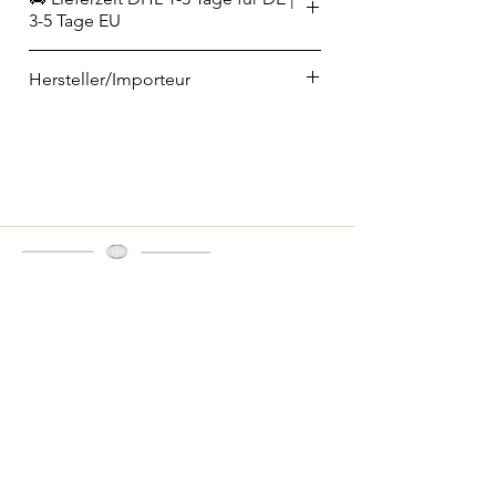
3-5 Tage EU
Hersteller/Importeur
Goldscherben Michael Kant
Hot Colours
Am Pfaffenberg 10
95173 Schönwald
info@goldscherben.de
Telefon
02223 9065698
info@home-and-kitchen.de
VERTRAG WIDERRUFEN