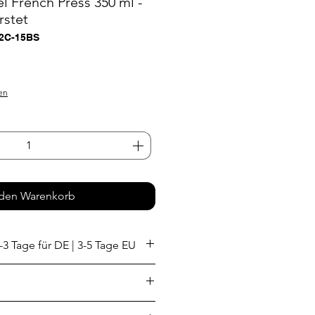
l French Press 350 ml -
rstet
12C-15BS
s
en
 den Warenkorb
-3 Tage für DE | 3-5 Tage EU