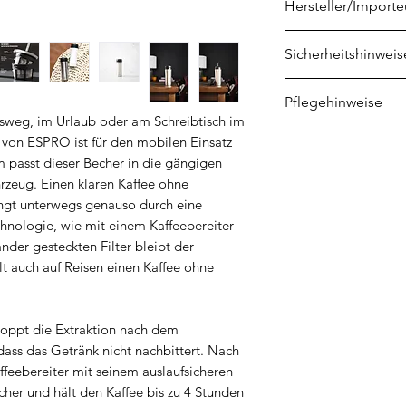
Hersteller/Importe
ESPRO INC
Sicherheitshinweis
339 Queen Street E
ON M5A 1S9
Nicht in die Mikro
Pflegehinweise
Toronto, Canada
oder in den Backof
tsweg, im Urlaub oder am Schreibtisch im
Nach dem Kaffeege
1 von ESPRO ist für den mobilen Einsatz
Press P7 mit heiß
 passt dieser Becher in die gängigen
Bei hartnäckigen 
rzeug. Einen klaren Kaffee ohne
wir die Reinigung
ingt unterwegs genauso durch eine
Flaschenbürste un
chnologie, wie mit einem Kaffeebereiter
sanftem Spülmittel.
nder gesteckten Filter bleibt der
lt auch auf Reisen einen Kaffee ohne
verfahren, wobei di
Spülmaschine gere
empfiehlt sich in
stoppt die Extraktion nach dem
abgelagertes Kaffe
ass das Getränk nicht nachbittert. Nach
feebereiter mit seinem auslaufsicheren
cher und hält den Kaffee bis zu 4 Stunden