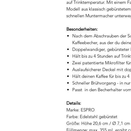
auf Trinktemperatur. Mit einem 
Modell aus klassisch gebürstetem
schnellen Muntermacher unterwe
Besonderheiten:
Nach dem Abschrauben der Sch
Kaffeebecher, aus der du dein
Doppelwandiger, gebürsteter E
Hält bis zu 4 Stunden auf Trin
Zwei patentierte Mikrofilter fü
Auslaufsicherer Deckel mit do
Hält deinen Kaffee für bis zu 
Schneller Brühvorgang - in nu
Passt in den Becherhalter vo
Details:
Marke: ESPRO
Farbe: Edelstahl gebürstet
Größe: Höhe 20,6 cm / Ø 7,1 cm
Füllmenge: max. 355 ml, ergibt c