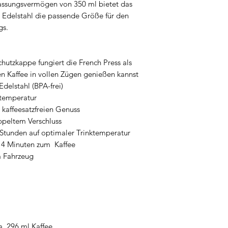
Fassungsvermögen von 350 ml bietet das
 Edelstahl die passende Größe für den
gs.
utzkappe fungiert die French Press als
en Kaffee in vollen Zügen genießen kannst
delstahl (BPA-frei)
ktemperatur
r kaffeesatzfreien Genuss
ppeltem Verschluss
4 Stunden auf optimaler Trinktemperatur
r 4 Minuten zum Kaffee
m Fahrzeug
a. 296 ml Kaffee