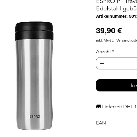
ESPRO P1 Trave
Edelstahl gebü
Artikelnummer: 50
Prei
39,90 €
inkl. MwSt.
|
Versandkost
Anzahl
*
In
🚚 Lieferzeit DHL 1
EAN
0628233300393