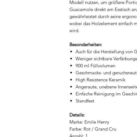
Modell nutzen, um größere Porti
Guacamole direkt am Esstisch anz
gewährleistet durch seine ergon
wobei das Holzelement einfach 
wird.
Besonderheiten:
Auch für die Herstellung vo
Weniger sichtbare Verfärbunge
900 ml Füllvolumen
Geschmacks- und geruchsneut
High Resistence Keramik
Angeraute, unebene Innenseite 
Einfache Reinigung im Geschir
Standfest
Details:
Marke: Emile Henry
Farbe: Rot / Grand Cru
Anzahl: 1