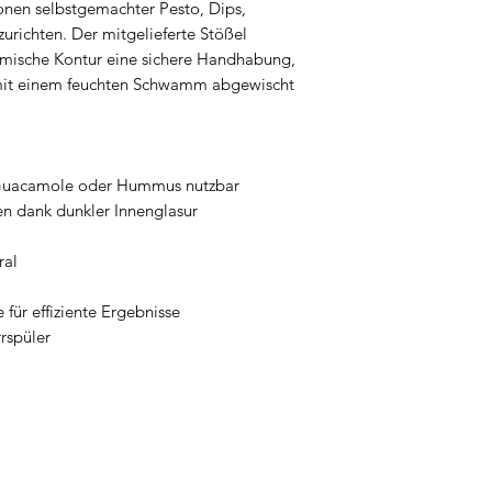
onen selbstgemachter Pesto, Dips,
urichten. Der mitgelieferte Stößel
omische Kontur eine sichere Handhabung,
mit einem feuchten Schwamm abgewischt
n Guacamole oder Hummus nutzbar
n dank dunkler Innenglasur
ral
für effiziente Ergebnisse
rspüler