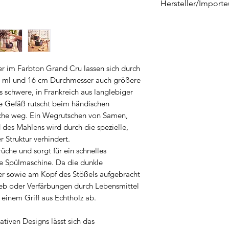
Hersteller/Importe
KÜNZI Deutschlan
Graf-von-Zeppelin
89150 Laichingen
info-de@kunzigro
r im Farbton Grand Cru lassen sich durch
 ml und 16 cm Durchmesser auch größere
schwere, in Frankreich aus langlebiger
te Gefäß rutscht beim händischen
läche weg. Ein Wegrutschen von Samen,
des Mahlens wird durch die spezielle,
r Struktur verhindert.
üche und sorgt für ein schnelles
e Spülmaschine. Da die dunkle
ser sowie am Kopf des Stößels aufgebracht
rieb oder Verfärbungen durch Lebensmittel
 einem Griff aus Echtholz ab.
tiven Designs lässt sich das