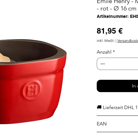
Emile Henry - 
- rot - Ø 16 cm
Artikelnummer: EH
Prei
81,95 €
inkl. MwSt.
|
Versandkost
Anzahl
*
In
🚚 Lieferzeit DHL 1
EAN
3289313402573