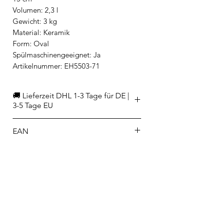
Volumen: 2,3 l
Gewicht: 3 kg
Material: Keramik
Form: Oval
Spülmaschinengeeignet: Ja
Artikelnummer: EH5503-71
🚚 Lieferzeit DHL 1-3 Tage für DE |
3-5 Tage EU
EAN
3289317155031
Hersteller/Importeur
KÜNZI Deutschland
Graf-von-Zeppelin Straße 23
89150 Laichingen
info-de@kunzigroup.com