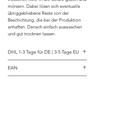
mörsern. Dabei lösen sich eventuelle
übriggebliebene Reste von der
Beschichtung, die bei der Produktion
anhaften. Danach einfach auswaschen
und gut trocknen lassen.
DHL 1-3 Tage für DE | 3-5 Tage EU
EAN
5712898001698
Hersteller/Importeur
Brainstream GmbH
Dalbker Str.74
33813 Oerlinghausen
info@brainstream.de