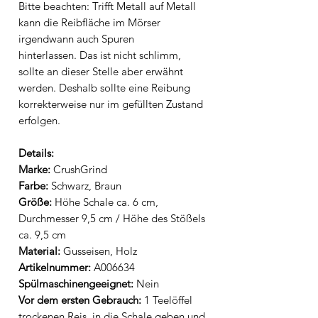
Bitte beachten: Trifft Metall auf Metall
kann die Reibfläche im Mörser
irgendwann auch Spuren
hinterlassen. Das ist nicht schlimm,
sollte an dieser Stelle aber erwähnt
werden. Deshalb sollte eine Reibung
korrekterweise nur im gefüllten Zustand
erfolgen.
Details:
Marke:
CrushGrind
Farbe:
Schwarz, Braun
Größe:
Höhe Schale ca. 6 cm,
Durchmesser 9,5 cm / Höhe des Stößels
ca. 9,5 cm
Material:
Gusseisen, Holz
Artikelnummer:
A006634
Spülmaschinengeeignet:
Nein
Vor dem ersten Gebrauch:
1 Teelöffel
trockenen Reis in die Schale geben und