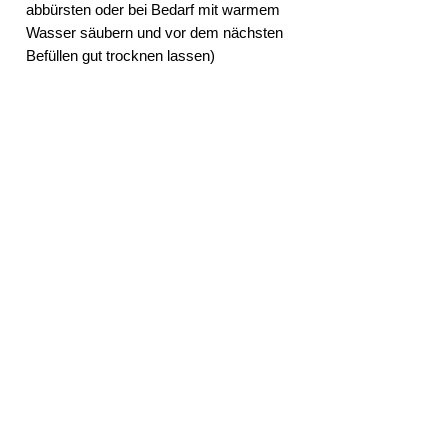
abbürsten oder bei Bedarf mit warmem
Wasser säubern und vor dem nächsten
Befüllen gut trocknen lassen)
DHL 1-3 Tage für DE | 3-5 Tage EU
EAN
5712898001506
Hersteller/Importeur
Brainstream GmbH
Dalbker Str.74
33813 Oerlinghausen
info@brainstream.de
Telefon
02223 9065698