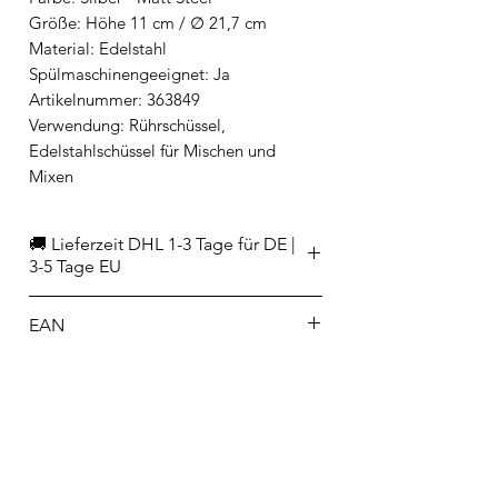
Größe: Höhe 11 cm / ∅ 21,7 cm
Material: Edelstahl
Spülmaschinengeeignet: Ja
Artikelnummer: 363849
Verwendung: Rührschüssel,
Edelstahlschüssel für Mischen und
Mixen
🚚 Lieferzeit DHL 1-3 Tage für DE |
3-5 Tage EU
EAN
8710755363849
Hersteller/Importeur
Brabantia International bv
Leenderweg 182
5555 CJ Valkenswaard