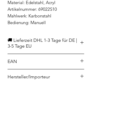
Material: Edelstahl, Acryl
Artikelnummer: 69022S10
Mahlwerk: Karbonstahl
Bedienung: Manuell
🚚 Lieferzeit DHL 1-3 Tage für DE |
3-5 Tage EU
EAN
8014808389306
Hersteller/Importeur
Rosenthal GmbH
Philip-Rosenthal-Platz 1
95100 Selb
info@rosenthal.de