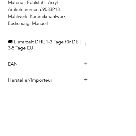
Material: Edelstahl, Acryl
Artikelnummer: 69033P18
Mahlwerk: Keramikmahlwerk
Bedienung: Manuell
🚚 Lieferzeit DHL 1-3 Tage für DE |
3-5 Tage EU
EAN
8014808487040
Hersteller/Importeur
Rosenthal GmbH
Philip-Rosenthal-Platz 1
95100 Selb
info@rosenthal.de